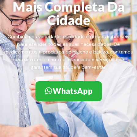
Mais Completa Da
Cidade
Combinamos variedade, qualidade e preços imbatíveis
para atender todas as suas necessidades. De
medicamentos a produtos de higiene e beleza, contamos
com um atendimento diferenciado e serviços que
garantem sua saúde e bem-estar.
WhatsApp