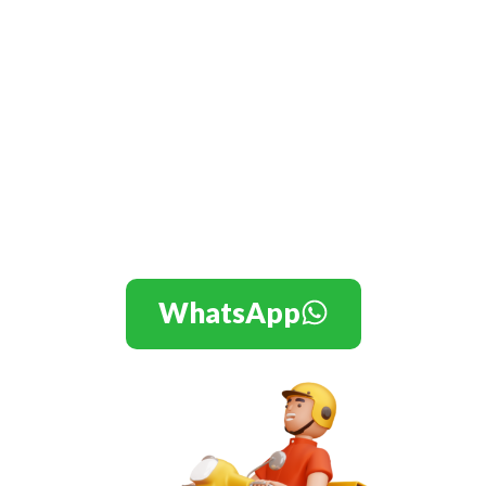
Tele Entrega
Rápida
Economize tempo e dinheiro com
nosso serviço de entrega.
Compre agora e receba em casa!
WhatsApp